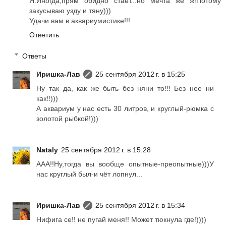
Я.Иногда,прям обидно стаёт...но мечта же ж!Потому
закусываю узду и тяну)))
Удачи вам в аквариумистике!!!
Ответить
Ответы
Иришка-Лав
25 сентября 2012 г. в 15:25
Ну так да, как же быть без няни то!!! Без нее ни
как!!)))
А аквариум у нас есть 30 литров, и круглый-рюмка с
золотой рыбкой!)))
Nataly
25 сентября 2012 г. в 15:28
ААА!!Ну,тогда вы вообще опытные-преопытные)))У
нас круглый был-и чёт лопнул...
Иришка-Лав
25 сентября 2012 г. в 15:34
Нифига се!! не пугай меня!! Может тюкнула где!))))