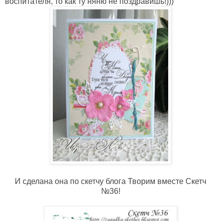
воспитателя, то как ту няню не поздравишь!)))
И сделана она по скетчу блога Творим вместе Скетч
№36!